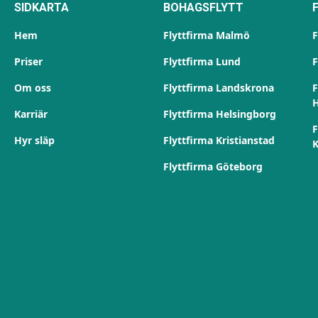
SIDKARTA
BOHAGSFLYTT
Hem
Flyttfirma Malmö
F
Priser
Flyttfirma Lund
F
Om oss
Flyttfirma Landskrona
F
H
Karriär
Flyttfirma Helsingborg
F
Hyr släp
Flyttfirma Kristianstad
K
Flyttfirma Göteborg