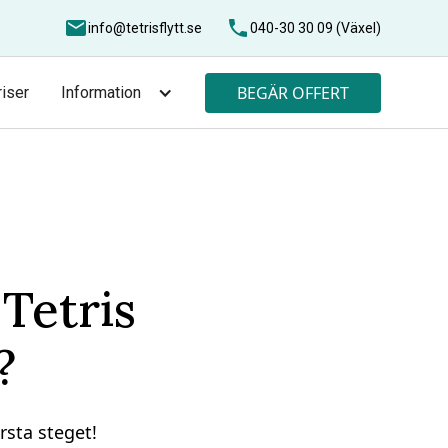
info@tetrisflytt.se
040-30 30 09 (Växel)
BEGÄR OFFERT
riser
Information
 Tetris
?
rsta steget!